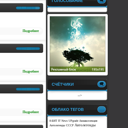
ГОЛОСОВАНИЕ
Подробнее
Подробнее
СЧЁТЧИКИ
-->
ОБЛАКО ТЕГОВ
Подробнее
8-БИТ
IT News
UPgrade
Авиаколлекция
Автолегенды
Автолегенды СССР