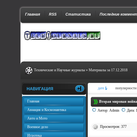
Главная
RSS
Статистика
Последние коммен
Технические и Научные журналы
» Материалы за 17.12.2018
дате
популярности
НАВИГАЦИЯ
Главная
Вторая мировая война
Авиация и Космонавтика
Автор:
Admin
Дата:
Авто и Мото
Просмотров: 377
Военное дело
Игротека