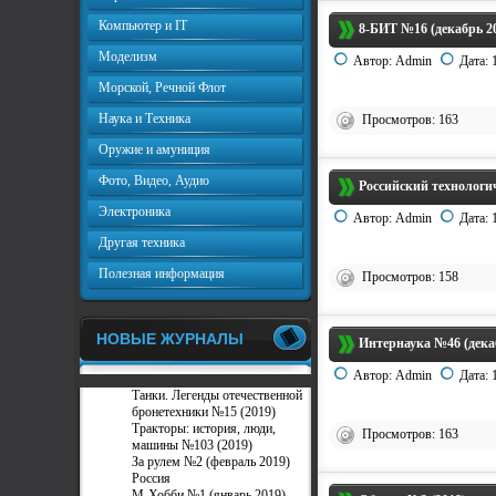
Компьютер и IT
8-БИТ №16 (декабрь 2
Моделизм
Автор:
Admin
Дата:
Морской, Речной Флот
Наука и Техника
Просмотров: 163
Оружие и амуниция
Фото, Видео, Аудио
Российский технологи
Электроника
Автор:
Admin
Дата:
Другая техника
Полезная информация
Просмотров: 158
НОВЫЕ ЖУРНАЛЫ
Интернаука №46 (дека
Автор:
Admin
Дата:
Танки. Легенды отечественной
бронетехники №15 (2019)
Тракторы: история, люди,
Просмотров: 163
машины №103 (2019)
За рулем №2 (февраль 2019)
Россия
М-Хобби №1 (январь 2019)