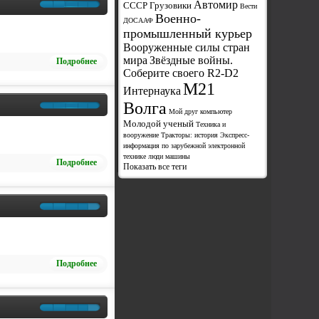
Автомир
СССР Грузовики
Вести
Военно-
ДОСААФ
промышленный курьер
Вооруженные силы стран
мира
Звёздные войны.
Подробнее
Соберите своего R2-D2
М21
Интернаука
Волга
Мой друг компьютер
Молодой ученый
Техника и
вооружение
Тракторы: история
Экспресс-
информация по зарубежной электронной
технике
люди
машины
Подробнее
Показать все теги
Подробнее