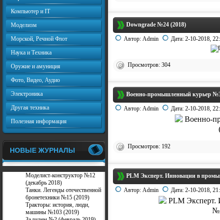
Компьютер и IT
Downgrade №24 (2018)
Моделизм
Морской, Речной Флот
Автор:
Admin
Дата:
2-10-2018, 22
Наука и Техника
Просмотров: 304
Оружие и амуниция
Фото, Видео, Аудио
Электроника
Военно-промышленный курьер №38
Другая техника
Автор:
Admin
Дата:
2-10-2018, 22
Полезная информация
Просмотров: 192
НОВЫЕ ЖУРНАЛЫ
Моделист-конструктор №12
PLM Эксперт. Инновации в промы
(декабрь 2018)
Танки. Легенды отечественной
Автор:
Admin
Дата:
2-10-2018, 21
бронетехники №15 (2019)
Тракторы: история, люди,
машины №103 (2019)
За рулем №2 (февраль 2019)