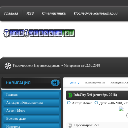
Главная
RSS
Статистика
Последние комментарии
Технические и Научные журналы
» Материалы за 02.10.2018
дате
популярности
посещаемос
НАВИГАЦИЯ
Главная
InfoCity №9 (сентябрь 2018)
Авиация и Космонавтика
Автор:
Admin
Дата:
2-10-2018, 22
Авто и Мото
Военное дело
Просмотров: 225
Игротека