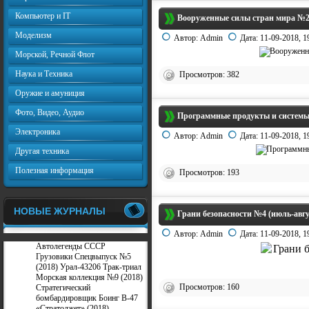
Компьютер и IT
Вооруженные силы стран мира №24
Моделизм
Автор:
Admin
Дата:
11-09-2018, 1
Морской, Речной Флот
Наука и Техника
Просмотров: 382
Оружие и амуниция
Фото, Видео, Аудио
Программные продукты и системы
Электроника
Автор:
Admin
Дата:
11-09-2018, 1
Другая техника
Полезная информация
Просмотров: 193
НОВЫЕ ЖУРНАЛЫ
Грани безопасности №4 (июль-авгу
Автор:
Admin
Дата:
11-09-2018, 1
Автолегенды СССР
Грузовики Спецвыпуск №5
(2018) Урал-43206 Трак-триал
Морская коллекция №9 (2018)
Просмотров: 160
Стратегический
бомбардировщик Боинг В-47
«Стратоджет» (2018)