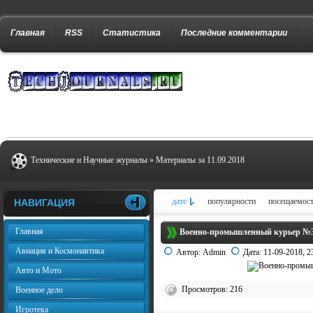
Главная
RSS
Статистика
Последние комментарии
Технические и Научные журналы
» Материалы за 11.09.2018
дате
популярности
посещаемос
НАВИГАЦИЯ
Главная
Военно-промышленный курьер №35
Авиация и Космонавтика
Автор:
Admin
Дата:
11-09-2018, 2
Авто и Мото
Просмотров: 216
Военное дело
Игротека