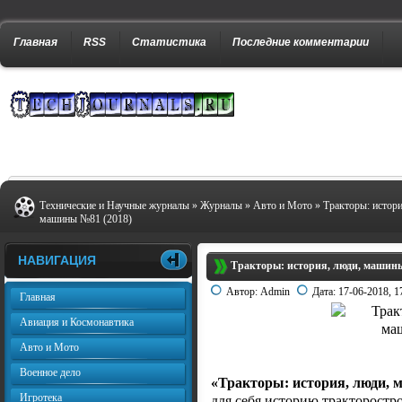
Главная
RSS
Статистика
Последние комментарии
Технические и Научные журналы
»
Журналы
»
Авто и Мото
» Тракторы: истори
машины №81 (2018)
НАВИГАЦИЯ
Тракторы: история, люди, машины
Автор:
Admin
Дата:
17-06-2018, 1
Главная
Авиация и Космонавтика
Авто и Мото
Военное дело
«Тракторы: история, люди,
Игротека
для себя историю тракторостро