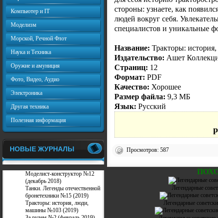
стороны: узнаете, как появилс
Компьютер и IT
людей вокруг себя. Увлекате
Моделизм
специалистов и уникальные фо
Морской, Речной Флот
Название:
Тракторы: история,
Наука и Техника
Издательство:
Ашет Коллекц
Оружие и амуниция
Страниц:
12
Формат:
PDF
Фото, Видео, Аудио
Качество:
Хорошее
Электроника
Размер файла:
9,3 МБ
Язык:
Русский
Другая техника
Полезная информация
p
НОВЫЕ ЖУРНАЛЫ
Просмотров: 587
ПОХ
Моделист-конструктор №12
(декабрь 2018)
Легендарные сове
Танки. Легенды отечественной
бронетехники №15 (2019)
Тракторы: история, люди,
Легендарные советск
машины №103 (2019)
За рулем №2 (февраль 2019)