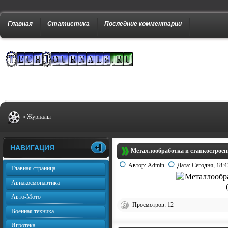
Главная
Статистика
Последние комментарии
»
Журналы
НАВИГАЦИЯ
Металлообработка и станкостроен
Автор:
Admin
Дата:
Сегодня, 18:4
Главная страница
Авиакосмонавтика
Авто-Мото
Просмотров: 12
Военная техника
Игротека