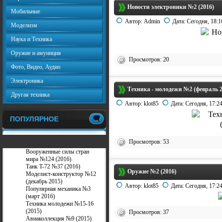
Новости электроники №2 (2016)
Мобильные
Автор:
Admin
Дата:
Сегодня, 18:1
Моделизм
Наука и Техника
Оружие и амуниция
Просмотров: 20
Фото, Видео, Аудио
Электроника
Техника - молодежи №2 (февраль 2
Другая техника
Автор:
klot85
Дата:
Сегодня, 17:2
ПОПУЛЯРНОЕ
Просмотров: 53
Вооруженные силы стран
мира №124 (2016)
Танк T-72 №37 (2016)
Оружие №2 (2016)
Моделист-конструктор №12
(декабрь 2015)
Автор:
klot85
Дата:
Сегодня, 17:2
Популярная механика №3
(март 2016)
Техника молодежи №15-16
(2015)
Просмотров: 37
Авиаколлекция №9 (2015)