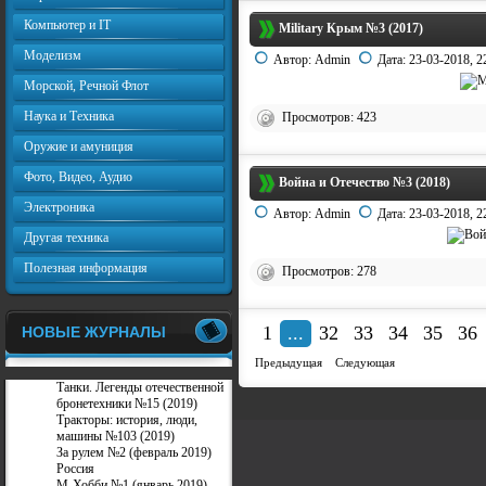
Компьютер и IT
Military Крым №3 (2017)
Моделизм
Автор:
Admin
Дата:
23-03-2018, 2
Морской, Речной Флот
Наука и Техника
Просмотров: 423
Оружие и амуниция
Фото, Видео, Аудио
Война и Отечество №3 (2018)
Электроника
Автор:
Admin
Дата:
23-03-2018, 2
Другая техника
Полезная информация
Просмотров: 278
1
...
32
33
34
35
36
НОВЫЕ ЖУРНАЛЫ
Предыдущая
Следующая
Танки. Легенды отечественной
бронетехники №15 (2019)
Тракторы: история, люди,
машины №103 (2019)
За рулем №2 (февраль 2019)
Россия
М-Хобби №1 (январь 2019)