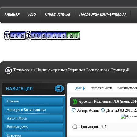
Главная
RSS
Статистика
Последние комментарии
Технические и Научные журналы
»
Журналы
»
Военное дело
» Страница 41
дате
популярности
посещаемос
НАВИГАЦИЯ
Главная
Арсенал-Коллекция №6 (июнь 201
Авиация и Космонавтика
Автор:
Admin
Дата:
23-03-2018, 2
Авто и Мото
Просмотров: 594
Военное дело
Игротека