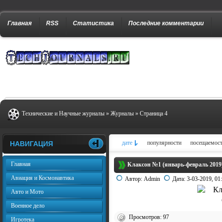
Главная
RSS
Статистика
Последние комментарии
Технические и Научные журналы
»
Журналы
» Страница 4
дате
популярности
посещаемос
НАВИГАЦИЯ
Главная
Клаксон №1 (январь-февраль 2019
Авиация и Космонавтика
Автор:
Admin
Дата:
3-03-2019, 01
Авто и Мото
Военное дело
Просмотров: 97
Игротека