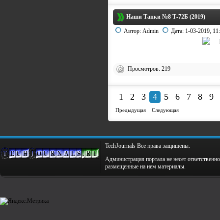
Наши Танки №8 Т-72Б (2019)
Автор:
Admin
Дата:
1-03-2019, 11
Просмотров: 219
1
2
3
4
5
6
7
8
9
Предыдущая
Следующая
TechJournals Все права защищены.
Администрация портала не несет ответственно
размещенные на нем материалы.