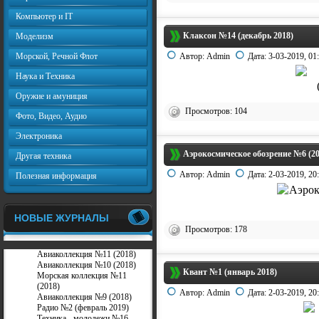
Компьютер и IT
Клаксон №14 (декабрь 2018)
Моделизм
Морской, Речной Флот
Автор:
Admin
Дата:
3-03-2019, 01
Наука и Техника
Оружие и амуниция
Просмотров: 104
Фото, Видео, Аудио
Электроника
Аэрокосмическое обозрение №6 (20
Другая техника
Автор:
Admin
Дата:
2-03-2019, 20
Полезная информация
НОВЫЕ ЖУРНАЛЫ
Просмотров: 178
Авиаколлекция №11 (2018)
Авиаколлекция №10 (2018)
Квант №1 (январь 2018)
Морская коллекция №11
(2018)
Автор:
Admin
Дата:
2-03-2019, 20
Авиаколлекция №9 (2018)
Радио №2 (февраль 2019)
Техника - молодежи №16