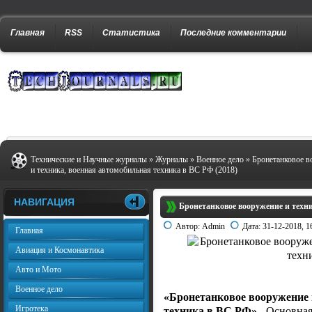
Главная
RSS
Статистика
Последние комментарии
Технические и Научные журналы
»
Журналы
»
Военное дело
» Бронетанковое в
и техника, военная автомобильная техника в ВС РФ (2018)
НАВИГАЦИЯ
Бронетанковое вооружение и техни
Автор:
Admin
Дата:
31-12-2018, 1
Главная
Авиация и Космонавтика
Авто и Мото
Военное дело
«Бронетанковое вооружение 
Игротека
техника в ВС РФ»
- Основная