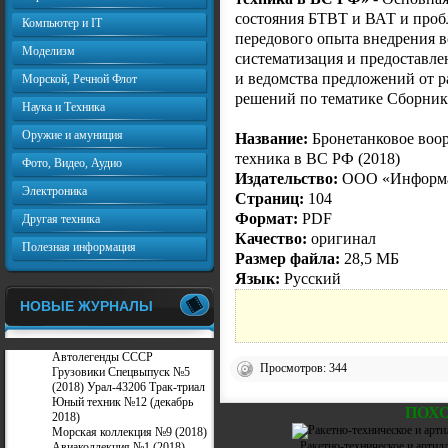
состояния БТВТ и ВАТ и пробл
Компьютер и IT
передового опыта внедрения 
Моделизм
систематизация и предоставл
и ведомства предложений от р
Морской, Речной Флот
решений по тематике Сборник
Наука и Техника
Оружие и амуниция
Название:
Бронетанковое воор
техника в ВС РФ (2018)
Фото, Видео, Аудио
Издательство:
ООО «Информа
Электроника
Страниц:
104
Формат:
PDF
Другая техника
Качество:
оригинал
Полезная информация
Размер файла:
28,5 МБ
Язык:
Русский
НОВЫЕ ЖУРНАЛЫ
Автолегенды СССР
Просмотров: 344
Грузовики Спецвыпуск №5
(2018) Урал-43206 Трак-триал
Юный техник №12 (декабрь
ПОХ
2018)
Морская коллекция №9 (2018)
Ракетно-техническое и артил
Авиаколлекция №1 (2018)