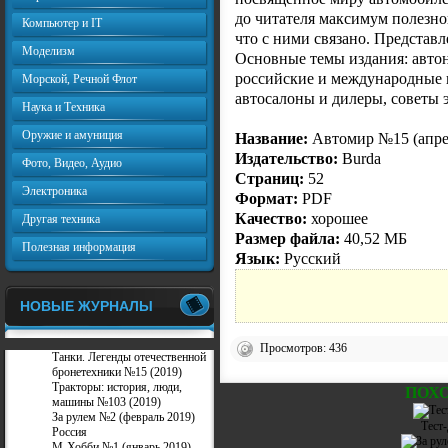
до читателя максимум полезно
Компьютер и IT
что с ними связано. Представ
Моделизм
Основные темы издания: автон
российские и международные 
Морской, Речной Флот
автосалоны и дилеры, советы э
Наука и Техника
Оружие и амуниция
Название:
Автомир №15 (апрел
Издательство:
Burda
Фото, Видео, Аудио
Страниц:
52
Электроника
Формат:
PDF
Качество:
хорошее
Другая техника
Размер файла:
40,52 МБ
Полезная информация
Язык:
Русский
НОВЫЕ ЖУРНАЛЫ
Просмотров: 436
Танки. Легенды отечественной
бронетехники №15 (2019)
Тракторы: история, люди,
ПОХ
машины №103 (2019)
За рулем №2 (февраль 2019)
Тест
Россия
М-Хобби №1 (январь 2019)