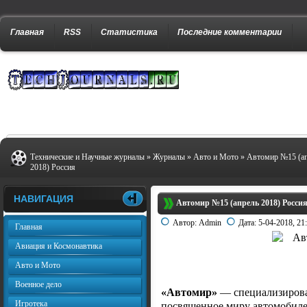
Главная
RSS
Статистика
Последние комментарии
Технические и Научные журналы
»
Журналы
»
Авто и Мото
» Автомир №15 (а
2018) Россия
НАВИГАЦИЯ
Автомир №15 (апрель 2018) Росси
Автор:
Admin
Дата:
5-04-2018, 21
Главная
Авиация и Космонавтика
Авто и Мото
Военное дело
«Автомир»
— специализирова
Игротека
посвященное миру автомобилей