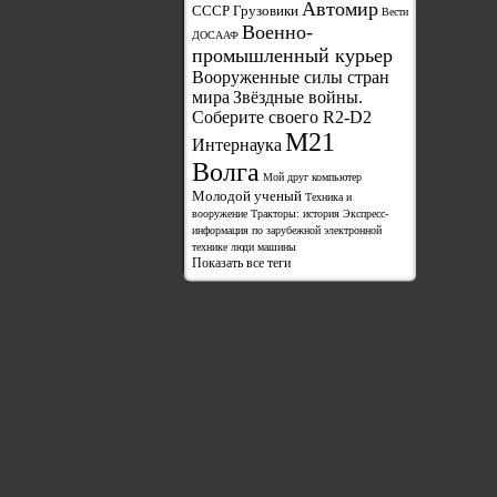
Автомир
СССР Грузовики
Вести
Военно-
ДОСААФ
промышленный курьер
Вооруженные силы стран
мира
Звёздные войны.
Соберите своего R2-D2
М21
Интернаука
Волга
Мой друг компьютер
Молодой ученый
Техника и
вооружение
Тракторы: история
Экспресс-
информация по зарубежной электронной
технике
люди
машины
Показать все теги