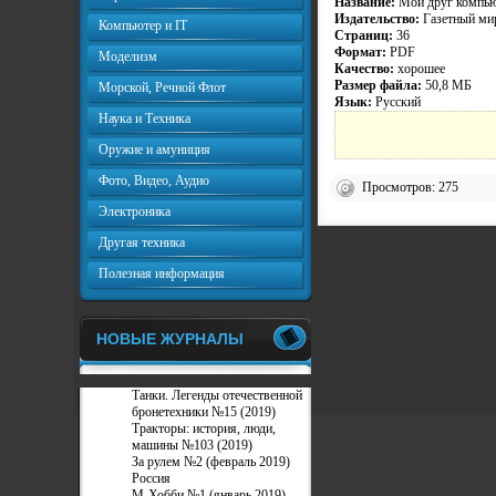
Название:
Мой друг компью
Издательство:
Газетный ми
Компьютер и IT
Страниц:
36
Формат:
PDF
Моделизм
Качество:
хорошее
Размер файла:
50,8 МБ
Морской, Речной Флот
Язык:
Русский
Наука и Техника
Оружие и амуниция
Фото, Видео, Аудио
Просмотров: 275
Электроника
Другая техника
Полезная информация
НОВЫЕ ЖУРНАЛЫ
Танки. Легенды отечественной
бронетехники №15 (2019)
Тракторы: история, люди,
машины №103 (2019)
За рулем №2 (февраль 2019)
Россия
М-Хобби №1 (январь 2019)