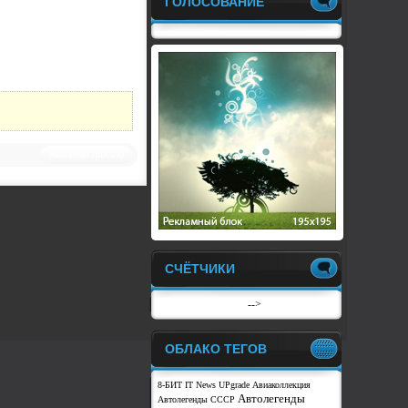
ГОЛОСОВАНИЕ
Комментариев:0
СЧЁТЧИКИ
-->
ОБЛАКО ТЕГОВ
8-БИТ
IT News
UPgrade
Авиаколлекция
Автолегенды
Автолегенды СССР