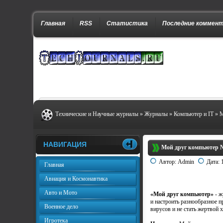
Главная
RSS
Статистика
Последние коммен
Технические и Научные журналы
»
Журналы
»
Компьютер и IT
» М
НАВИГАЦИЯ
Мой друг компьютер №
Автор:
Admin
Дата:
Главная
Авиация и Космонавтика
Авто и Мото
«Мой друг компьютер»
- ж
и настроить разнообразное 
Военное дело
вирусов и не стать жертвой
Игротека