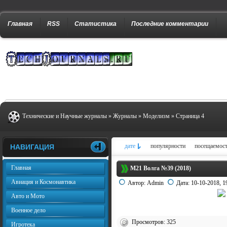
Главная
RSS
Статистика
Последние комментарии
Технические и Научные журналы
»
Журналы
»
Моделизм
» Страница 4
дате
популярности
посещаемос
НАВИГАЦИЯ
Главная
М21 Волга №39 (2018)
Авиация и Космонавтика
Автор:
Admin
Дата:
10-10-2018, 1
Авто и Мото
Военное дело
Просмотров: 325
Игротека