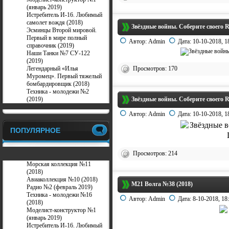
(январь 2019)
Истребитель И-16. Любимый
самолет вождя (2018)
Звёздные войны. Соберите своего 
Эсминцы Второй мировой.
Первый в мире полный
Автор:
Admin
Дата:
10-10-2018, 1
справочник (2019)
Наши Танки №7 СУ-122
(2019)
Легендарный «Илья
Просмотров: 170
Муромец». Первый тяжелый
бомбардировщик (2018)
Техника - молодежи №2
(2019)
Звёздные войны. Соберите своего 
Автор:
Admin
Дата:
10-10-2018, 1
ПОПУЛЯРНОЕ
Просмотров: 214
Морская коллекция №11
(2018)
Авиаколлекция №10 (2018)
М21 Волга №38 (2018)
Радио №2 (февраль 2019)
Техника - молодежи №16
Автор:
Admin
Дата:
8-10-2018, 18
(2018)
Моделист-конструктор №1
(январь 2019)
Истребитель И-16. Любимый