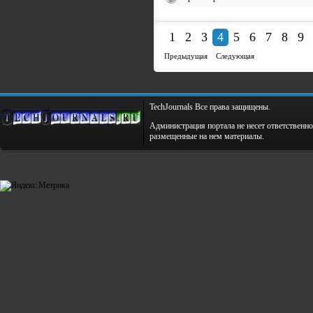
1
2
3
4
5
6
7
8
9
Предыдущая
Следующая
TechJournals Все права защищены.
Администрация портала не несет ответственно
размещенные на нем материалы.