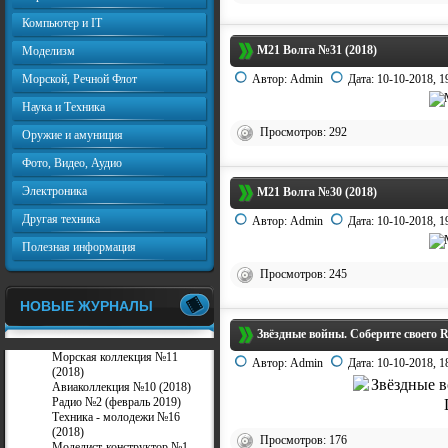
Компьютер и IT
М21 Волга №31 (2018)
Моделизм
Морской, Речной Флот
Автор:
Admin
Дата:
10-10-2018, 1
Наука и Техника
Просмотров: 292
Оружие и амуниция
Фото, Видео, Аудио
Электроника
М21 Волга №30 (2018)
Другая техника
Автор:
Admin
Дата:
10-10-2018, 1
Полезная информация
Просмотров: 245
НОВЫЕ ЖУРНАЛЫ
Звёздные войны. Соберите своего 
Морская коллекция №11
Автор:
Admin
Дата:
10-10-2018, 1
(2018)
Авиаколлекция №10 (2018)
Радио №2 (февраль 2019)
Техника - молодежи №16
(2018)
Просмотров: 176
Моделист-конструктор №1