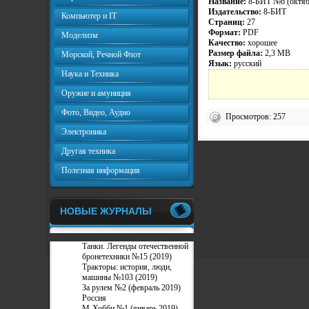
Название:
8-БИТ №6 (октяб
Издательство:
8-БИТ
Компьютер и IT
Страниц:
27
Формат:
PDF
Моделизм
Качество:
хорошее
Размер файла:
2,3 MB
Морской, Речной Флот
Язык:
русский
Наука и Техника
Оружие и амуниция
Фото, Видео, Аудио
Просмотров: 257
Электроника
Другая техника
Полезная информация
НОВЫЕ ЖУРНАЛЫ
Танки. Легенды отечественной
бронетехники №15 (2019)
Тракторы: история, люди,
машины №103 (2019)
За рулем №2 (февраль 2019)
Россия
М-Хобби №1 (январь 2019)