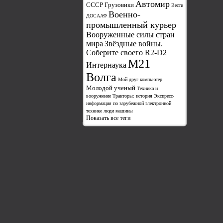
Автомир
СССР Грузовики
Вести
Военно-
ДОСААФ
промышленный курьер
Вооруженные силы стран
мира
Звёздные войны.
Соберите своего R2-D2
М21
Интернаука
Волга
Мой друг компьютер
Молодой ученый
Техника и
вооружение
Тракторы: история
Экспресс-
информация по зарубежной электронной
технике
люди
машины
Показать все теги