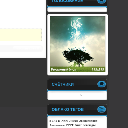
ГОЛОСОВАНИЕ
Комментариев:0
СЧЁТЧИКИ
-->
ОБЛАКО ТЕГОВ
8-БИТ
IT News
UPgrade
Авиаколлекция
Автолегенды
Автолегенды СССР