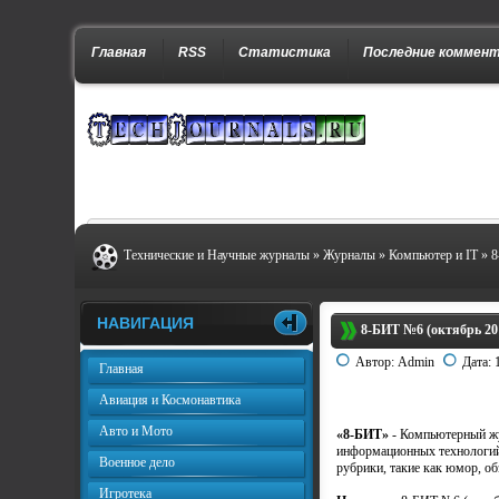
Главная
RSS
Статистика
Последние коммен
Технические и Научные журналы
»
Журналы
»
Компьютер и IT
» 8
НАВИГАЦИЯ
8-БИТ №6 (октябрь 20
Автор:
Admin
Дата:
Главная
Авиация и Космонавтика
Авто и Мото
«8-БИТ»
- Компьютерный жу
информационных технологий,
Военное дело
рубрики, такие как юмор, о
Игротека