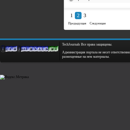
1
2
3
Предыдущая
Следующая
TechJournals Все права защищены.
Администрация портала не несет ответственно
размещенные на нем материалы.