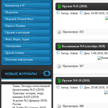
Компьютер и IT
Оружие №11 (2018)
Моделизм
Автор:
Admin
Дата:
10-09-2018, 1
Морской, Речной Флот
Наука и Техника
Просмотров: 453
Оружие и амуниция
Фото, Видео, Аудио
Электроника
Калашников №9 (сентябрь 2018)
Другая техника
Автор:
Admin
Дата:
5-09-2018, 08
Полезная информация
Просмотров: 367
НОВЫЕ ЖУРНАЛЫ
Оружие №9-10 (2018)
Танки. Легенды отечественной
Автор:
Admin
Дата:
20-08-2018, 1
бронетехники №15 (2019)
Тракторы: история, люди,
машины №103 (2019)
За рулем №2 (февраль 2019)
Россия
Просмотров: 498
М-Хобби №1 (январь 2019)