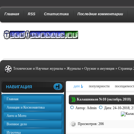
Главная
RSS
Статистика
Последние комментарии
Технические и Научные журналы
»
Журналы
»
Оружие и амуниция
» Страница 
дате
популярности
посещаемос
НАВИГАЦИЯ
Главная
Калашников №10 (октябрь 2018)
Авиация и Космонавтика
Автор:
Admin
Дата:
24-10-2018, 2
Авто и Мото
Просмотров: 206
Военное дело
Игротека